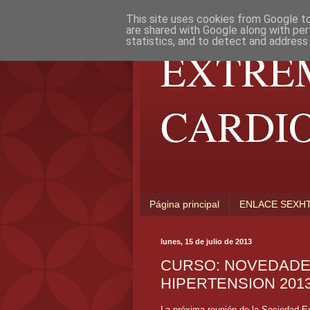
This site uses cookies from Google to 
are shared with Google along with per
statistics, and to detect and address
EXTRE
CARDI
Página principal
ENLACE SEXH
lunes, 15 de julio de 2013
CURSO: NOVEDADE
HIPERTENSION 201
La próxima reunión de la Sociedad Ext