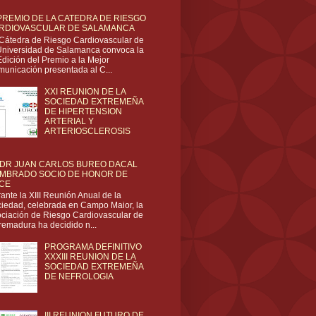
 PREMIO DE LA CATEDRA DE RIESGO
RDIOVASCULAR DE SALAMANCA
Cátedra de Riesgo Cardiovascular de
Universidad de Salamanca convoca la
Edición del Premio a la Mejor
unicación presentada al C...
XXI REUNION DE LA
SOCIEDAD EXTREMEÑA
DE HIPERTENSION
ARTERIAL Y
ARTERIOSCLEROSIS
 DR JUAN CARLOS BUREO DACAL
MBRADO SOCIO DE HONOR DE
CE
ante la XIII Reunión Anual de la
iedad, celebrada en Campo Maior, la
ciación de Riesgo Cardiovascular de
remadura ha decidido n...
PROGRAMA DEFINITIVO
XXXIII REUNION DE LA
SOCIEDAD EXTREMEÑA
DE NEFROLOGIA
III REUNION FUTURO DE