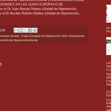
e "NOVEDADES EN LAS GUIAS EUROPEAS DE
 el Dr Juan Manuel Urbano (Unidad de Hipertensión,
) y el Dr Nicolás Roberto Robles (Unidad de Hipertensión,
en 
3:45
Pro
tension Society.
,
Guias Europeas de Hipertensión 2013
,
Hypertension
remeña de Hipertensión Arterial
o
LA
GA
CL
Dur
SEH
Con
Hip
CU
EU
La 
Ext
Art
act