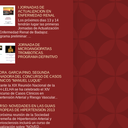
I JORNADAS DE
ACTUALIZACION EN
ENFERMEDAD RENAL
Los próximos dias 13 y 14
tendrán lugar las primeras
Jornadas de Actualización
Enfermedad Renal de Badajoz.
grama preliminar: ...
JORNADA DE
MICROANGIOPATIAS
TROMBOTICAS.
PROGRAMA DEFINITIVO
 DRA. GARCIA PINO, SEGUNDA
NADORA DEL CONCURSO DE CASOS
INICOS "MANUEL LUQUE"
ante la XIX Reunión Nacional de la
-LELHA se ha celebrado el XIV
curso de Casos Clinicos en
ertensión Arterial y Riesgo Vascular...
RSO: NOVEDADES EN LAS GUIAS
ROPEAS DE HIPERTENSION 2013
próxima reunión de la Sociedad
remeña de Hipertensión Arterial y
eriosclerosis incluirá un curso de
ualización sobre "NOVED...