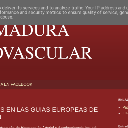
deliver its services and to analyze traffic. Your IP address and
formance and security metrics to ensure quality of service, ge
 abuse.
MADURA
OVASCULAR
TA EN FACEBOOK
ENLAC
Pág
S EN LAS GUIAS EUROPEAS DE
FI
3
Entra
remeña de Hipertensión Arterial y Arteriosclerosis incluirá