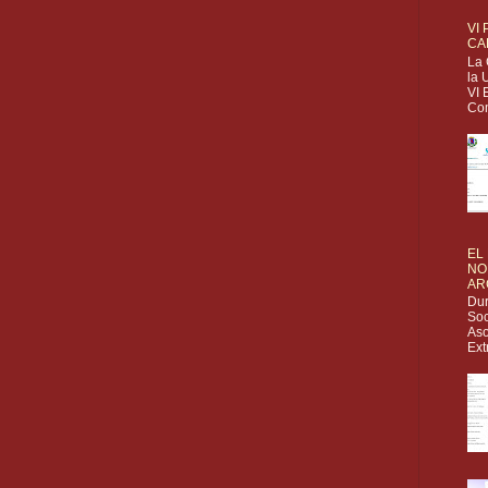
VI
CA
La 
la 
VI 
Com
EL
NO
AR
Dur
Soc
Aso
Ext