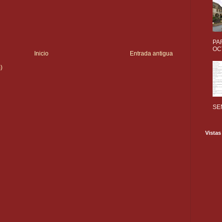
PA
OC
Inicio
Entrada antigua
)
SE
Vistas