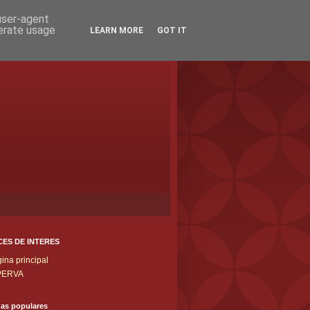
 user-agent
nerate usage
LEARN MORE
GOT IT
ES DE INTERES
ina principal
IPERVA
das populares